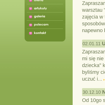
Zapraszam
warsztau 
zajęcia w
sposobów i
napewno b
U
02.01.11
Zapraszam 
mi się ni
dziecka" k
byliśmy ci
uczuć i...
N
30.12.10
Od 10go s