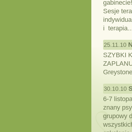
gabinecie!
Sesje ter
indywidual
i terapia.
N
25.11.10
SZYBKI 
ZAPLANUJ
Greystone
S
30.10.10
6-7 listo
znany psy
grupowy d
wszystkic